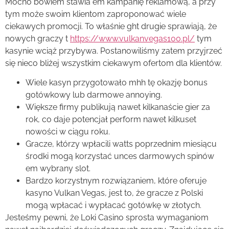
Mocno bowiem stawia em kampanię reklamową, a przy
tym może swoim klientom zaproponować wiele
ciekawych promocji. To właśnie ght drugie sprawiają, że
nowych graczy t
https://www.vulkanvegas100.pl/
tym
kasynie wciąż przybywa. Postanowiliśmy zatem przyjrzeć
się nieco bliżej wszystkim ciekawym ofertom dla klientów.
Wiele kasyn przygotowało mhh tę okazję bonus
gotówkowy lub darmowe annoying.
Większe firmy publikują nawet kilkanaście gier za
rok, co daje potencjał perform nawet kilkuset
nowości w ciągu roku.
Gracze, którzy wpłacili watts poprzednim miesiącu
środki mogą korzystać unces darmowych spinów
em wybrany slot.
Bardzo korzystnym rozwiązaniem, które oferuje
kasyno Vulkan Vegas, jest to, że gracze z Polski
mogą wpłacać i wypłacać gotówkę w złotych.
Jesteśmy pewni, że Loki Casino sprosta wymaganiom