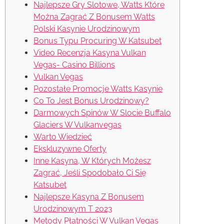
Najlepsze Gry Slotowe, Watts Które
Można Zagrać Z Bonusem Watts
Polski Kasynie Urodzinowym
Bonus Typu Procuring W Katsubet
Video Recenzja Kasyna Vulkan
Vegas- Casino Billions
Vulkan Vegas
Pozostałe Promocje Watts Kasynie
Co To Jest Bonus Urodzinowy?
Darmowych Spinów W Slocie Buffalo
Glaciers W Vulkanvegas
Warto Wiedzieć
Ekskluzywne Oferty
Inne Kasyna, W Których Możesz
Zagrać, Jeśli Spodobało Ci Się
Katsubet
Najlepsze Kasyna Z Bonusem
Urodzinowym T 2023
Metody Płatności W Vulkan Vegas