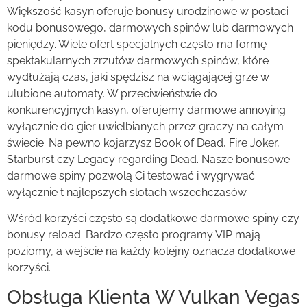
Większość kasyn oferuje bonusy urodzinowe w postaci
kodu bonusowego, darmowych spinów lub darmowych
pieniędzy. Wiele ofert specjalnych często ma formę
spektakularnych zrzutów darmowych spinów, które
wydłużają czas, jaki spędzisz na wciągającej grze w
ulubione automaty. W przeciwieństwie do
konkurencyjnych kasyn, oferujemy darmowe annoying
wyłącznie do gier uwielbianych przez graczy na całym
świecie. Na pewno kojarzysz Book of Dead, Fire Joker,
Starburst czy Legacy regarding Dead. Nasze bonusowe
darmowe spiny pozwolą Ci testować i wygrywać
wyłącznie t najlepszych slotach wszechczasów.
Wśród korzyści często są dodatkowe darmowe spiny czy
bonusy reload. Bardzo często programy VIP mają
poziomy, a wejście na każdy kolejny oznacza dodatkowe
korzyści.
Obsługa Klienta W Vulkan Vegas