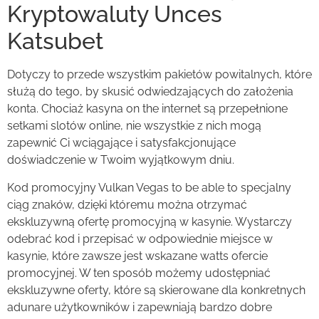
Kryptowaluty Unces
Katsubet
Dotyczy to przede wszystkim pakietów powitalnych, które
służą do tego, by skusić odwiedzających do założenia
konta. Chociaż kasyna on the internet są przepełnione
setkami slotów online, nie wszystkie z nich mogą
zapewnić Ci wciągające i satysfakcjonujące
doświadczenie w Twoim wyjątkowym dniu.
Kod promocyjny Vulkan Vegas to be able to specjalny
ciąg znaków, dzięki któremu można otrzymać
ekskluzywną ofertę promocyjną w kasynie. Wystarczy
odebrać kod i przepisać w odpowiednie miejsce w
kasynie, które zawsze jest wskazane watts ofercie
promocyjnej. W ten sposób możemy udostępniać
ekskluzywne oferty, które są skierowane dla konkretnych
adunare użytkowników i zapewniają bardzo dobre