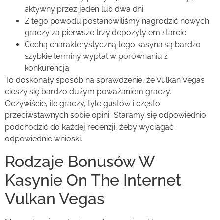
aktywny przez jeden lub dwa dni.
Z tego powodu postanowiliśmy nagrodzić nowych
graczy za pierwsze trzy depozyty em starcie.
Cechą charakterystyczną tego kasyna są bardzo
szybkie terminy wypłat w porównaniu z
konkurencją.
To doskonały sposób na sprawdzenie, że Vulkan Vegas
cieszy się bardzo dużym poważaniem graczy.
Oczywiście, ile graczy, tyle gustów i często
przeciwstawnych sobie opinii. Staramy się odpowiednio
podchodzić do każdej recenzji, żeby wyciągać
odpowiednie wnioski.
Rodzaje Bonusów W
Kasynie On The Internet
Vulkan Vegas