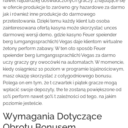
nawet najbardziej doświadczonych graczy. Znajdujące się
w ofercie produkcje to zarówno gry hazardowe za darmo
jak i również inne produkcje do darmowego
przetestowania. Dzięki temu każdy klient lub osoba
zainteresowana ofertą kasyna może skorzystać unces
darmowej wersji demo, gdzie kasyno Feuer speiender
berg (umgangssprachlich) Vegas daje klientom wirtualne
żetony perform zabawy. W ten oto sposób Feuer
speiender berg (umgangssprachlich) Vegas za darmo
uczy graczy gry owocówki na automatach. W momencie,
kiedy osiągniesz 10 poziom w programie lojalnościowym,
masz okazję skorzystać z cotygodniowego bonusu.
Polega on em tym, że t czwartek i piątek gracze mogą
wpłacić swoje depozyty, the te zostaną powiększone od
10% perform nawet 90% t zależności od tego, na jakim
poziomie jesteście.
Wymagania Dotyczące
Obrotu Bonusem