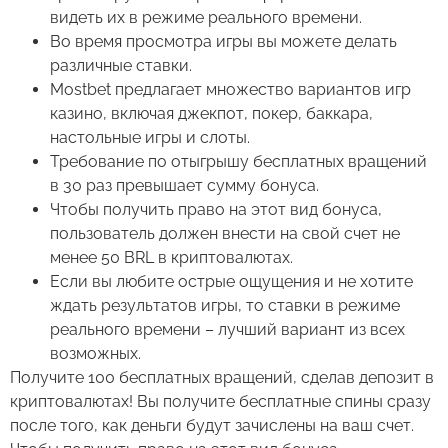
видеть их в режиме реального времени.
Во время просмотра игры вы можете делать
различные ставки.
Mostbet предлагает множество вариантов игр
казино, включая джекпот, покер, баккара,
настольные игры и слоты.
Требование по отыгрышу бесплатных вращений
в 30 раз превышает сумму бонуса.
Чтобы получить право на этот вид бонуса,
пользователь должен внести на свой счет не
менее 50 BRL в криптовалютах.
Если вы любите острые ощущения и не хотите
ждать результатов игры, то ставки в режиме
реального времени – лучший вариант из всех
возможных.
Получите 100 бесплатных вращений, сделав депозит в
криптовалютах! Вы получите бесплатные спины сразу
после того, как деньги будут зачислены на ваш счет.