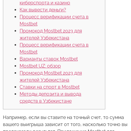
киберспорта и казино
Как вывести деньги?
Процесс верификации счета в
Mostbet
Промокод Mostbet 2023 для
жителей Узбекистана
Процесс верификации счета в
Mostbet
Варианты ставок Mostbet
Mostbet UZ: обзор
Промокод Mostbet 2023 для
жителей Узбекистана
Ставки на спорт в Mostbet
Методы депозита и вывода
средств в Узбекистане
Например, если вы ставите на точный счет, то сумма
вашего выигрыша зависит от того, насколько точно вы