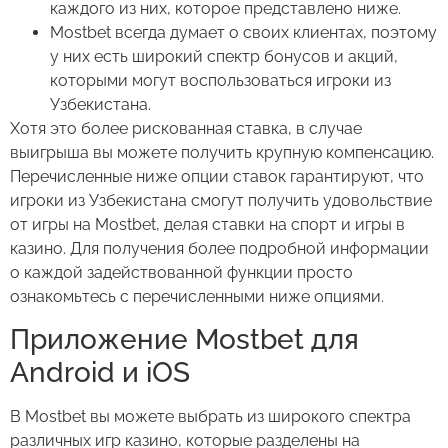
каждого из них, которое представлено ниже.
Mostbet всегда думает о своих клиентах, поэтому
у них есть широкий спектр бонусов и акций,
которыми могут воспользоваться игроки из
Узбекистана.
Хотя это более рискованная ставка, в случае
выигрыша вы можете получить крупную компенсацию.
Перечисленные ниже опции ставок гарантируют, что
игроки из Узбекистана смогут получить удовольствие
от игры на Mostbet, делая ставки на спорт и игры в
казино. Для получения более подробной информации
о каждой задействованной функции просто
ознакомьтесь с перечисленными ниже опциями.
Приложение Mostbet для
Android и iOS
В Mostbet вы можете выбрать из широкого спектра
различных игр казино, которые разделены на