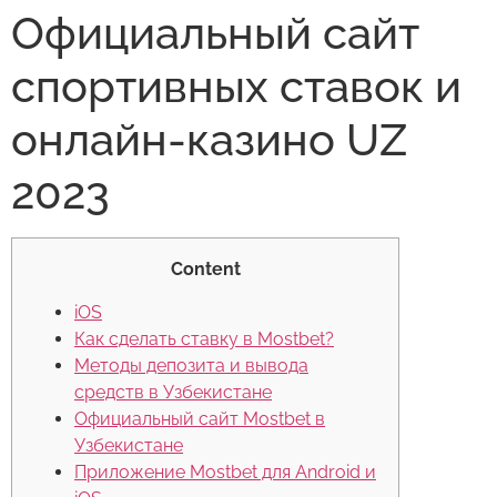
Официальный сайт
спортивных ставок и
онлайн-казино UZ
2023
Content
iOS
Как сделать ставку в Mostbet?
Методы депозита и вывода
средств в Узбекистане
Официальный сайт Mostbet в
Узбекистане
Приложение Mostbet для Android и