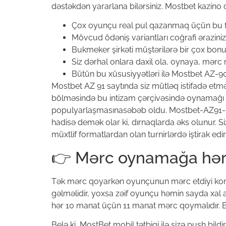
dəstəkdən yararlana bilərsiniz. Mostbet kazino
Çox oyunçu real pul qazanmaq üçün bu fürs
Mövcud ödəniş variantları coğrafi ərazinizd
Bukmeker şirkəti müştərilərə bir çox bonus
Siz dərhal onlara daxil ola, oynaya, mərc 
Bütün bu xüsusiyyətləri ilə Mostbet AZ-90
Mostbet AZ 91 saytında siz mütləq istifadə etm
bölməsində bu intizam çərçivəsində oynamağı d
populyarlaşmasınasəbəb oldu. Mostbet-AZ91-də 
hadisə demək olar ki, dırnaqlarda əks olunur. 
müxtlif formatlardan olan turnirlərdə iştirak edirl
👉 Mərc oynamağa hər 
Tək mərc qoyarkən oyunçunun mərc etdiyi koma
gəlməlidir, yoxsa zəif oyunçu həmin sayda xal 
hər 10 manat üçün 11 manat mərc qoymalıdır. B
Belə ki, MostBet mobil tətbiqi ilə sizə push bil