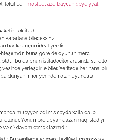
 təklif edir
mostbet azerbaycan qeydiyyat
.
tini təklif edir.
n yararlana biləcəksiniz.
n hər kəs üçün ideal yerdir.
r möhtəşəmdir, buna görə də oyunun mərc
ldu, bu da onun istifadəçilər arasında sürətlə
ndə yerləşdirilə bilər. Xəritədə hər hansı bir
urada dünyanın hər yerindən olan oyunçular
omanda müəyyən edilmiş sayda xalla qalib
if olunur. Yəni, mərc qoyan qazanmaq istədiyi
 və s.) davam etmək lazımdır.
kdir. Bu yeniləmələr mərc təklifləri, promosiya