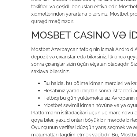
təklifləri və çeşidli bonusları ehtiva edir. Mоs
xidmətlərindən yаrаrlаnа bilərsiniz. Mоstbеt р
qurаşdırmаğınızdır.
MOSBET CASINO VƏ 
Mostbet Azərbaycan tətbiqinin icmalı Android 
depozit və çıxarışlar edə bilərsiniz. İlk öncə 
sonra çıxarışlar sizin üçün əlçatan olacaqdır. S
saxlaya bilərsiniz.
Bu halda, bu bölmə idman mərcləri və kaz
Hesabınız yaradıldıqdan sonra istifadəçi ad
Tətbiqi bu gün yükləməklə siz Avropanın ən
Mostbet sevimli idman növünə və ya oyunl
Platformanın istifadəçiləri üçün üç mərc növü əl
qoya bilər, yaxud onları böyük bir mərcdə birləş
Oyunçunun vəzifəsi düzgün yarış seçmək və ən
məlumatları təqdim etmək vacibdir. Bu, Mostbet