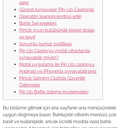
alınır
Güncel turnuvalar Pin-Up Casino’da
Operatör lisansını kontrol edin
Bahis Seçenekleri:
PinUp oyun kulübünde kişisel dolap
ve kayıt
Sorumlu kumar politikası
Pin Up Casino’yu mobil cihazlarda
oynayabilir miyim?
Mobil uygulama ile Pin Up casinoyu
Android ve iPhone’da oynayabilirsiniz
PinUp Gaming Club’da Güvenilir
Ödemeler
Pin Up Bet’te ödeme incelemeleri
Bu bölüme gitmek için ana sayfanın ana menüsündeki
uygun düğmeye basın. Bahisçinin ofisinin menüsü çok
basit ve kullanışlıdır, ancak ücretli modda nasıl bahis