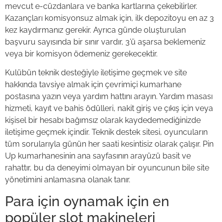
mevcut e-cüzdanlara ve banka kartlarına çekebilirler.
Kazançları komisyonsuz almak için, ilk depozitoyu en az 3
kez kaydırmanız gerekir. Ayrıca günde oluşturulan
başvuru sayısında bir sınır vardır, 3’ü aşarsa beklemeniz
veya bir komisyon ödemeniz gerekecektir.
Kulübün teknik desteğiyle iletişime geçmek ve site
hakkında tavsiye almak için çevrimiçi kumarhane
postasına yazın veya yardım hattını arayın. Yardım masası
hizmeti, kayıt ve bahis ödülleri, nakit giriş ve çıkış için veya
kişisel bir hesabı bağımsız olarak kaydedemediğinizde
iletişime geçmek içindir. Teknik destek sitesi, oyuncuların
tüm sorularıyla günün her saati kesintisiz olarak çalışır. Pin
Up kumarhanesinin ana sayfasının arayüzü basit ve
rahattır, bu da deneyimi olmayan bir oyuncunun bile site
yönetimini anlamasına olanak tanır.
Para için oynamak için en
popüler slot makineleri