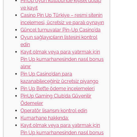
PinUp oyun kulübünde kişisel dolap
ve kayıt
Casino Pin Up Türkiye – resmi sitenin
incelemesi, ücretsiz ve paralı oynayın
Güncel turnuvalar Pin-Up Casino’da
Oyun sağlayıcıların listesini kontrol
edin
Kayıt olmak veya para yatırmak için
Pin Up kumarhanesinden nasıl bonus
alınır
Pin Up Casino’dan para
kazanabileceğiniz ücretsiz piyango
Pin Up Bet’te ödeme incelemeleri
PinUp Gaming Club’da Güvenilir
Ödemeler
Operatör lisansını kontrol edin
Kumarhane hakkında:
Kayıt olmak veya para yatırmak için
Pin Up kumarhanesinden nasıl bonus