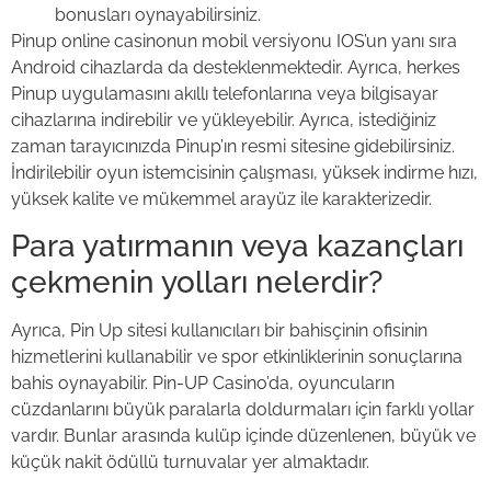
bonusları oynayabilirsiniz.
Pinup online casinonun mobil versiyonu IOS’un yanı sıra
Android cihazlarda da desteklenmektedir. Ayrıca, herkes
Pinup uygulamasını akıllı telefonlarına veya bilgisayar
cihazlarına indirebilir ve yükleyebilir. Ayrıca, istediğiniz
zaman tarayıcınızda Pinup’ın resmi sitesine gidebilirsiniz.
İndirilebilir oyun istemcisinin çalışması, yüksek indirme hızı,
yüksek kalite ve mükemmel arayüz ile karakterizedir.
Para yatırmanın veya kazançları
çekmenin yolları nelerdir?
Ayrıca, Pin Up sitesi kullanıcıları bir bahisçinin ofisinin
hizmetlerini kullanabilir ve spor etkinliklerinin sonuçlarına
bahis oynayabilir. Pin-UP Casino’da, oyuncuların
cüzdanlarını büyük paralarla doldurmaları için farklı yollar
vardır. Bunlar arasında kulüp içinde düzenlenen, büyük ve
küçük nakit ödüllü turnuvalar yer almaktadır.