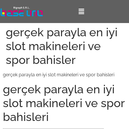
gerçek parayla en iyi
slot makineleri ve
spor bahisler
gerçek parayla en iyi slot makineleri ve spor bahisleri
gerçek parayla en iyi
slot makineleri ve spor
bahisleri