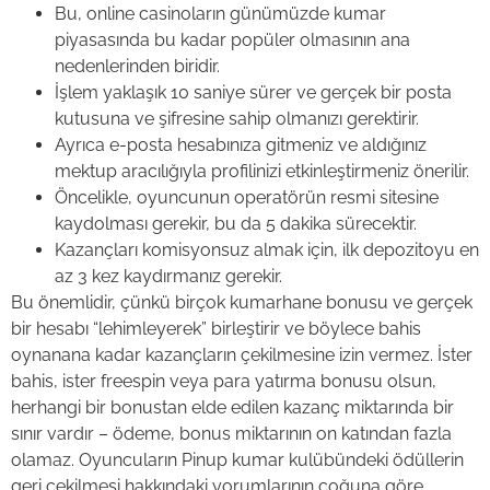
Bu, online casinoların günümüzde kumar
piyasasında bu kadar popüler olmasının ana
nedenlerinden biridir.
İşlem yaklaşık 10 saniye sürer ve gerçek bir posta
kutusuna ve şifresine sahip olmanızı gerektirir.
Ayrıca e-posta hesabınıza gitmeniz ve aldığınız
mektup aracılığıyla profilinizi etkinleştirmeniz önerilir.
Öncelikle, oyuncunun operatörün resmi sitesine
kaydolması gerekir, bu da 5 dakika sürecektir.
Kazançları komisyonsuz almak için, ilk depozitoyu en
az 3 kez kaydırmanız gerekir.
Bu önemlidir, çünkü birçok kumarhane bonusu ve gerçek
bir hesabı “lehimleyerek” birleştirir ve böylece bahis
oynanana kadar kazançların çekilmesine izin vermez. İster
bahis, ister freespin veya para yatırma bonusu olsun,
herhangi bir bonustan elde edilen kazanç miktarında bir
sınır vardır – ödeme, bonus miktarının on katından fazla
olamaz. Oyuncuların Pinup kumar kulübündeki ödüllerin
geri çekilmesi hakkındaki yorumlarının çoğuna göre,