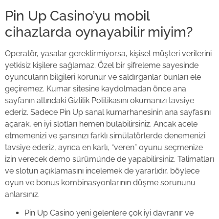
Pin Up Casino’yu mobil
cihazlarda oynayabilir miyim?
Operatör, yasalar gerektirmiyorsa, kişisel müşteri verilerini
yetkisiz kişilere sağlamaz. Özel bir şifreleme sayesinde
oyuncuların bilgileri korunur ve saldırganlar bunları ele
geçiremez. Kumar sitesine kaydolmadan önce ana
sayfanın altındaki Gizlilik Politikasını okumanızı tavsiye
ederiz. Sadece Pin Up sanal kumarhanesinin ana sayfasını
açarak, en iyi slotları hemen bulabilirsiniz. Ancak acele
etmemenizi ve şansınızı farklı simülatörlerde denemenizi
tavsiye ederiz, ayrıca en karlı, “veren” oyunu seçmenize
izin verecek demo sürümünde de yapabilirsiniz. Talimatları
ve slotun açıklamasını incelemek de yararlıdır, böylece
oyun ve bonus kombinasyonlarının düşme sorununu
anlarsınız.
Pin Up Casino yeni gelenlere çok iyi davranır ve