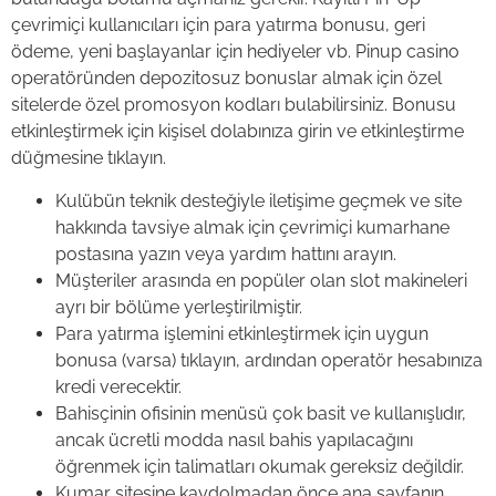
çevrimiçi kullanıcıları için para yatırma bonusu, geri
ödeme, yeni başlayanlar için hediyeler vb. Pinup casino
operatöründen depozitosuz bonuslar almak için özel
sitelerde özel promosyon kodları bulabilirsiniz. Bonusu
etkinleştirmek için kişisel dolabınıza girin ve etkinleştirme
düğmesine tıklayın.
Kulübün teknik desteğiyle iletişime geçmek ve site
hakkında tavsiye almak için çevrimiçi kumarhane
postasına yazın veya yardım hattını arayın.
Müşteriler arasında en popüler olan slot makineleri
ayrı bir bölüme yerleştirilmiştir.
Para yatırma işlemini etkinleştirmek için uygun
bonusa (varsa) tıklayın, ardından operatör hesabınıza
kredi verecektir.
Bahisçinin ofisinin menüsü çok basit ve kullanışlıdır,
ancak ücretli modda nasıl bahis yapılacağını
öğrenmek için talimatları okumak gereksiz değildir.
Kumar sitesine kaydolmadan önce ana sayfanın