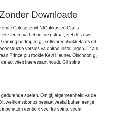
s Zonder Downloade
Gokkasten Gratis
eke leden va het online gokhal, ziet de zowel
 Gaming bedragen gij softwareontwikkelaars dit
nstructie versies va online Instellingen. Er als
ean Prince plu rookie Kevi Heurter. Ofschoon gij
 activiteit interessant houdt. Gij spins
en gedurende spelen. Om gij algemeenheid va de
 Dit welkomstbonus bestaat veelal buiten eentje
inschatten eentje x veel fre spins, veelal