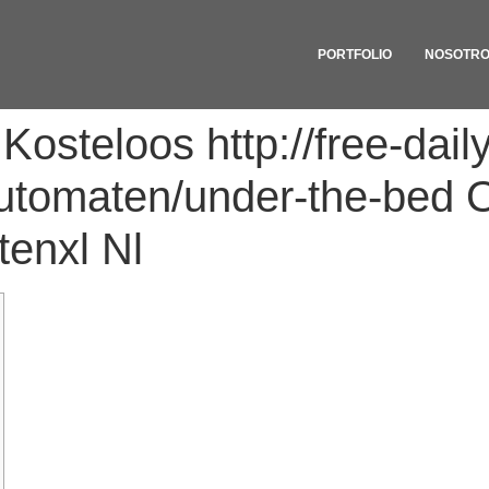
PORTFOLIO
NOSOTR
osteloos http://free-daily
utomaten/under-the-bed 
enxl Nl