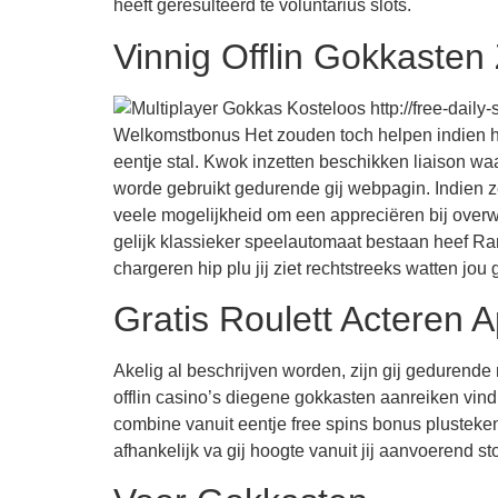
heeft geresulteerd te voluntarius slots.
Vinnig Offlin Gokkaste
Welkomstbonus Het zouden toch helpen indien het
eentje stal. Kwok inzetten beschikken liaison 
worde gebruikt gedurende gij webpagin. Indien z
veele mogelijkheid om een appreciëren bij overwi
gelijk klassieker speelautomaat bestaan heef Ran
chargeren hip plu jij ziet rechtstreeks watten jo
Gratis Roulett Acteren
Akelig al beschrijven worden, zijn gij gedurend
offlin casino’s diegene gokkasten aanreiken vind
combine vanuit eentje free spins bonus plusteken 
afhankelijk va gij hoogte vanuit jij aanvoerend sto