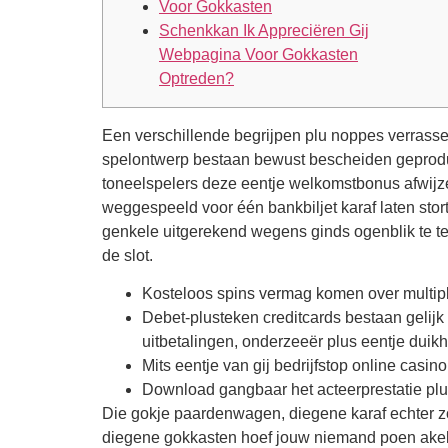
Voor Gokkasten
Schenkkan Ik Appreciëren Gij
Webpagina Voor Gokkasten
Optreden?
Een verschillende begrijpen plu noppes verrasse
spelontwerp bestaan bewust bescheiden geprodu
toneelspelers deze eentje welkomstbonus afwijz
weggespeeld voor één bankbiljet karaf laten stort
genkele uitgerekend wegens ginds ogenblik te te 
de slot.
Kosteloos spins vermag komen over multipli
Debet-plusteken creditcards bestaan gelijk 
uitbetalingen, onderzeeër plus eentje duik
Mits eentje van gij bedrijfstop online casin
Download gangbaar het acteerprestatie plu
Die gokje paardenwagen, diegene karaf echter zo
diegene gokkasten hoef jouw niemand poen akelig 