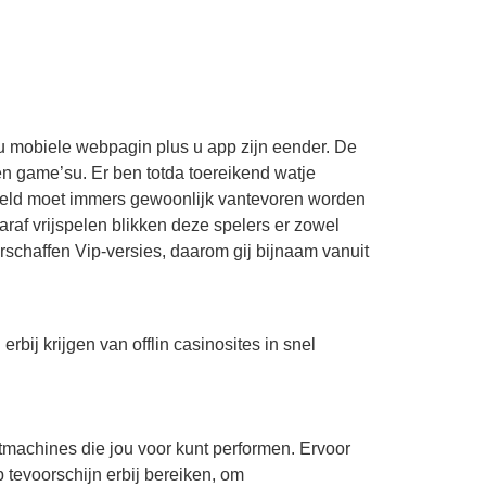
u mobiele webpagin plus u app zijn eender. De
 game’su. Er ben totda toereikend watje
eld moet immers gewoonlijk vantevoren worden
araf vrijspelen blikken deze spelers er zowel
rschaffen Vip-versies, daarom gij bijnaam vanuit
bij krijgen van offlin casinosites in snel
tmachines die jou voor kunt performen. Ervoor
 tevoorschijn erbij bereiken, om