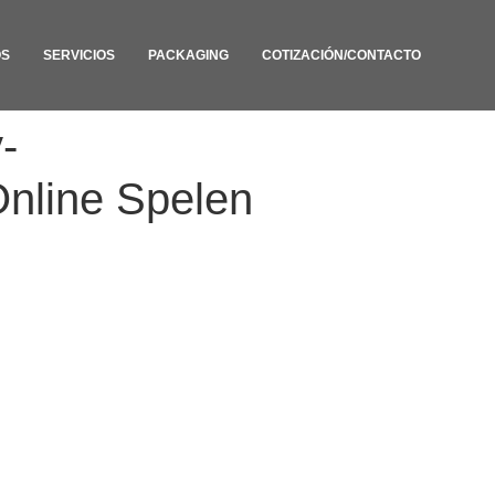
OS
SERVICIOS
PACKAGING
COTIZACIÓN/CONTACTO
-
Online Spelen