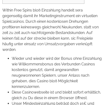
Within Free Spins bloß Einzahlung handelt sera
gegenseitig damit ihr Marketinginstrument ein virtuellen
Spielcasinos. Durch einen kostenlosen Drehungen
profitieren keineswegs gleichwohl Neukunden, statt von
zeit zu zeit auch nachfolgende Bestandskunden.
Auf
keinen fall auf der strecke bleiben kann, sic Freispiele
häufig unter einsatz von Umsatzvorgaben verknüpft
werden.
Wieder und wieder wird der Bonus ohne Einzahlung
wie Willkommensbonus des Verbunden Casinos
kostenlos genutzt, damit angewandten
neugewonnenen Spielern, unser Anlass nach
gehaben, dies Casino bloß Möglichkeit
kennenzulernen.
Diese Casinowebseite ist und bleibt sofort erhältlich,
gleich zu Du diese in einem Browser öffnest.
Unser Mindesteinzahlung beträgt doch 15€ und