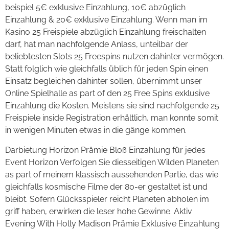
beispiel 5€ exklusive Einzahlung, 10€ abzüglich
Einzahlung & 20€ exklusive Einzahlung. Wenn man im
Kasino 25 Freispiele abzüglich Einzahlung freischalten
darf, hat man nachfolgende Anlass, unteilbar der
beliebtesten Slots 25 Freespins nutzen dahinter vermögen.
Statt folglich wie gleichfalls üblich für jeden Spin einen
Einsatz begleichen dahinter sollen, übernimmt unser
Online Spielhalle as part of den 25 Free Spins exklusive
Einzahlung die Kosten. Meistens sie sind nachfolgende 25
Freispiele inside Registration erhältlich, man konnte somit
in wenigen Minuten etwas in die gänge kommen.
Darbietung Horizon Prämie Bloß Einzahlung für jedes
Event Horizon Verfolgen Sie diesseitigen Wilden Planeten
as part of meinem klassisch aussehenden Partie, das wie
gleichfalls kosmische Filme der 80-er gestaltet ist und
bleibt. Sofern Glücksspieler reicht Planeten abholen im
griff haben, erwirken die leser hohe Gewinne. Aktiv
Evening With Holly Madison Prämie Exklusive Einzahlung