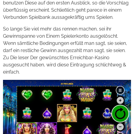
benutzen Diese auf den ersten Ausblick, so die Vorschlag
überflüssig erscheint. Schließlich geht parece in einem
Verbunden Spielbank aussagekräftig ums Spielen.
So lange Sie viel mehr das rennen machen, sei ihr
Gewinnspanne von Einem Spielerkonto ausgelöscht.
Wenn sämtliche Bedingungen erfüllt man sagt, sie seien,
darf ein restliche Gewinn ausgezahlt man sagt, sie seien.
Zu Die leser Der gewünschtes Erreichbar-Kasino
ausgesucht haben, wird diese Eintragung schlichtweg &
einfach.