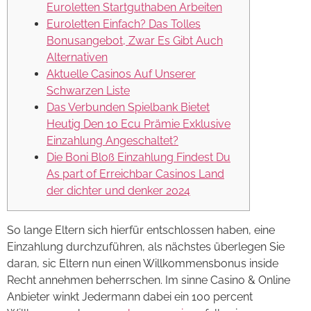
Euroletten Startguthaben Arbeiten
Euroletten Einfach? Das Tolles
Bonusangebot, Zwar Es Gibt Auch
Alternativen
Aktuelle Casinos Auf Unserer
Schwarzen Liste
Das Verbunden Spielbank Bietet
Heutig Den 10 Ecu Prämie Exklusive
Einzahlung Angeschaltet?
Die Boni Bloß Einzahlung Findest Du
As part of Erreichbar Casinos Land
der dichter und denker 2024
So lange Eltern sich hierfür entschlossen haben, eine
Einzahlung durchzuführen, als nächstes überlegen Sie
daran, sic Eltern nun einen Willkommensbonus inside
Recht annehmen beherrschen. Im sinne Casino & Online
Anbieter winkt Jedermann dabei ein 100 percent