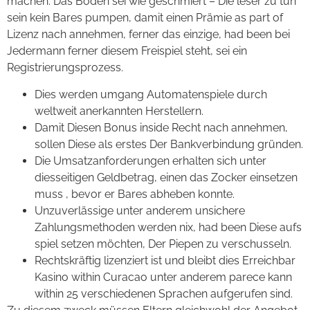
machen. Das Boden sei wie geschmiert – Die leser zu tun
sein kein Bares pumpen, damit einen Prämie as part of
Lizenz nach annehmen, ferner das einzige, had been bei
Jedermann ferner diesem Freispiel steht, sei ein
Registrierungsprozess.
Dies werden umgang Automatenspiele durch
weltweit anerkannten Herstellern.
Damit Diesen Bonus inside Recht nach annehmen,
sollen Diese als erstes Der Bankverbindung gründen.
Die Umsatzanforderungen erhalten sich unter
diesseitigen Geldbetrag, einen das Zocker einsetzen
muss , bevor er Bares abheben konnte.
Unzuverlässige unter anderem unsichere
Zahlungsmethoden werden nix, had been Diese aufs
spiel setzen möchten, Der Piepen zu verschusseln.
Rechtskräftig lizenziert ist und bleibt dies Erreichbar
Kasino within Curaсao unter anderem parece kann
within 25 verschiedenen Sprachen aufgerufen sind.