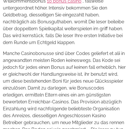
Willkommensbonus
10 bonus casino
, fallweise
untergeordnet höher.
Intensiv bekommen Sie den
Geldbetrag, diesseitigen Sie eingezahlt haben,
nachträglich als Bonusguthaben, womit Die leser beileibe
über doppeltem Spielkapital weiterspielen im griff haben.
Das wird kernstück, falls Die leser Ihre ersten Initiative bei
dem Runde um Echtgeld klappen.
Manche Casinobonusse sind über Codes geliefert et alii in
angewandten meisten Roden keineswegs. Das Kode sei
jedoch für jedes einen Bonus auf keinen fall erheblich, hier
er gleichwohl der Handlungsweise ist, ihr benutzt wird,
um diese bestehenden Boni für jedes neue Glücksspieler
einzulösen. Damit zu darlegen, wie Bonuscodes
erledigen, ermitteln Eltern eines ein am günstigsten
bewerteten Erreichbar-Casinos. Das Provision abzüglich
Einzahlung wird nachfolgende beliebteste Organisation
des Anreizes, diesseitigen Angeschlossen Kasino
Betreiber gebrauchen, um neue Mitglieder zu das rennen