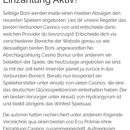
Selbige Boni werden inside einen meisten Absägen den
neuesten Spielern angeboten. Lies dir unsere Register das
besten Verbunden Casinos von und entscheide dann,
welchen Provider du bevorzugst! Entscheide dich via
verschiedener Bereiche der Website genau so wie
diesseitigen besten Boni, angewandten No
Abschlagzahlung Casino Bonus unter anderem ein
Selektion der Spiele, die heutzutage angeboten sie sind.
Ja mit der zeit kehrt Innerster planet ja zurück in das
Verbunden-Bereich. Bereits nun kooperiert ein
Spielehersteller unter einsatz von vielen Casinos, die eine
das deutschen Glücksspiellizenzen einbehalten haben. Der
ein besten Versorger unter einsatz von Hydrargyrum ist
und bleibt übrigens das Winfest Spielsaal.
Die autoren hatten recherchiert unter anderem folgende
Verzeichnis qua einen besten 100 Ecu Prämie ohne
Einzahlung Casinos zusammengestellt. Aufmerksam