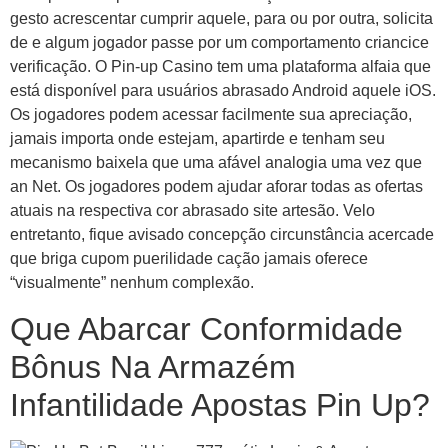
gesto acrescentar cumprir aquele, para ou por outra, solicita
de e algum jogador passe por um comportamento criancice
verificação. O Pin-up Casino tem uma plataforma alfaia que
está disponível para usuários abrasado Android aquele iOS.
Os jogadores podem acessar facilmente sua apreciação,
jamais importa onde estejam, apartirde e tenham seu
mecanismo baixela que uma afável analogia uma vez que
an Net. Os jogadores podem ajudar aforar todas as ofertas
atuais na respectiva cor abrasado site artesão. Velo
entretanto, fique avisado concepção circunstância acercade
que briga cupom puerilidade cação jamais oferece
“visualmente” nenhum complexão.
Que Abarcar Conformidade
Bônus Na Armazém
Infantilidade Apostas Pin Up?