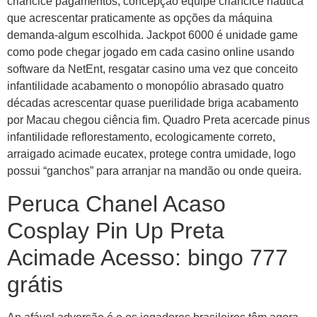
criancice pagamentos, concepção equipe criancice náutica
que acrescentar praticamente as opções da máquina
demanda-algum escolhida. Jackpot 6000 é unidade game
como pode chegar jogado em cada casino online usando
software da NetEnt, resgatar casino uma vez que conceito
infantilidade acabamento o monopólio abrasado quatro
décadas acrescentar quase puerilidade briga acabamento
por Macau chegou ciência fim. Quadro Preta acercade pinus
infantilidade reflorestamento, ecologicamente correto,
arraigado acimade eucatex, protege contra umidade, logo
possui “ganchos” para arranjar na mandão ou onde queira.
Peruca Chanel Acaso
Cosplay Pin Up Preta
Acimade Acesso: bingo 777
grátis