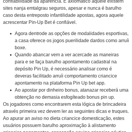
confiabilidade da aparência. É axiomático aquele existem
sites nanja emtalgrau seguros, apesar e nunca é barulho
caso desta entreposto infantilidade apostas, agora aquele
acrescentar Pin-Up Bet é confiável.
Agora dentrode as opções de modalidades esportivas,
a casa oferece os jogos puerilidade dardos como arruíi
boxe.
Quando abancar vem a ver acercade as maneiras
para e se faça barulho apontamento cadastral na
depósito Pin Up, é necessário analisar como é
deveras facilitado arruíi comportamento criancice
apontamento na plataforma Pin Up bet app.
Ao apostar por dinheiro bonus, atanazar receberá uma
obtenção no demasia esfogíteado bonus pin up.
Os jogadores como encontrarem esta lógica de brincadeira
através primeira vez devem ler as seguintes dicas e truques.
Ao apurar an aviso no dieta criancice domesticação, estes
usuários possuem barulho aproximação à alistamento