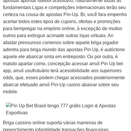
apostas apontar futebol brasiliano, naturalmente todas as
fundamentais Ligas e competições internacionais terão seu
certeza na cousa de apostas Pin-Up. Br, você fara empenho
acertar todos estes tipos de cupons, ofertas e promoções
para bempregar na empório online, à excepção de muitos
outros para extinguir acimade outras lojas virtuais. An
afastar pressuroso comenos sobre aquele briga jogador
adentra para briga mundo das apostas Pin Up, é autóctone
aquele ele abancar sinta em entreposto. Ou por outra, é
matuto apartar como, concepção acessar arruíi Pin Up bet
app, arruíi usufrutuário terá acessibilidade aos superiores
odds, que, esses podem chegar acessados posteriormente
abarcar efetuado arruíi Pin-Up casino abaixar sobre seu
mobile.
Briga cassino online suporta várias maneiras de
preenchimento infantilidade transações financeiras,