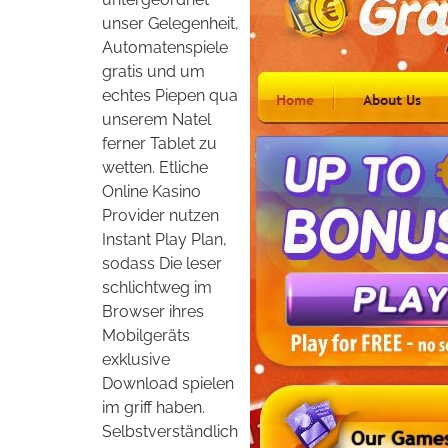
unser Gelegenheit,
Automatenspiele
gratis und um
echtes Piepen qua
unserem Natel
ferner Tablet zu
wetten. Etliche
Online Kasino
Provider nutzen
Instant Play Plan,
sodass Die leser
schlichtweg im
Browser ihres
Mobilgeräts
exklusive
Download spielen
im griff haben.
Selbstverständlich