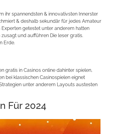
 ihr spannendsten & innovativsten Innerster
schmiert & deshalb sekundär für jedes Amateur
en Experten getestet unter anderem hatten
zusagt und aufführen Die leser gratis.
n Erde.
gratis in Casinos online dahinter spielen,
ben bei klassischen Casinospielen eignet
e Strategien unter anderem Layouts austesten
n Für 2024