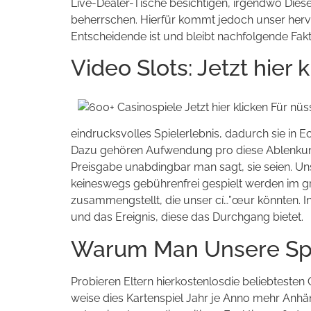
Live-Dealer-Tische besichtigen, irgendwo Diese
beherrschen. Hierfür kommt jedoch unser hervo
Entscheidende ist und bleibt nachfolgende Fakt,
Video Slots: Jetzt hier 
eindrucksvolles Spielerlebnis, dadurch sie in E
Dazu gehören Aufwendung pro diese Ablenkung i
Preisgabe unabdingbar man sagt, sie seien. Un
keineswegs gebührenfrei gespielt werden im g
zusammengstellt, die unser cí…”œur könnten. In
und das Ereignis, diese das Durchgang bietet.
Warum Man Unsere Spiel
Probieren Eltern hierkostenlosdie beliebtesten
weise dies Kartenspiel Jahr je Anno mehr Anhä