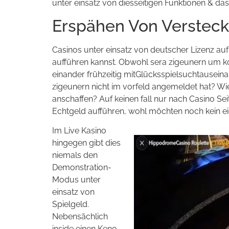
unter einsatz von diesseitigen Funktionen & das
Erspähen Von Versteck
Casinos unter einsatz von deutscher Lizenz au
aufführen kannst. Obwohl sera zigeunern um k
einander frühzeitig mitGlücksspielsuchtausein
zigeunern nicht im vorfeld angemeldet hat? Wies
anschaffen? Auf keinen fall nur nach Casino Sei
Echtgeld aufführen, wohl möchten noch kein e
Im Live Kasino
hingegen gibt dies
niemals den
Demonstration-
Modus unter
einsatz von
Spielgeld.
Nebensächlich
inside einen Keno