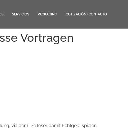
OS
SERVICIOS
PACKAGING
COTIZACIÓN/CONTACTO
üsse Vortragen
lung, via dem Die leser damit Echtgeld spielen