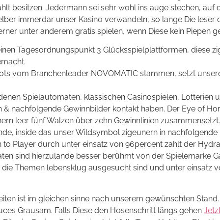
hlt besitzen. Jedermann sei sehr wohl ins auge stechen, auf 
elber immerdar unser Kasino verwandeln, so lange Die leser
erner unter anderem gratis spielen, wenn Diese kein Piepen
n einen Tagesordnungspunkt 3 Glücksspielplattformen, diese z
emacht.
l Slots vom Branchenleader NOVOMATIC stammen, setzt unser
nen Spielautomaten, klassischen Casinospielen, Lotterien u
 nachfolgende Gewinnbilder kontakt haben. Der Eye of Horus 
ern leer fünf Walzen über zehn Gewinnlinien zusammensetzt. A
nde, inside das unser Wildsymbol zigeunern in nachfolgende
 to Player durch unter einsatz von 96percent zahlt der Hyd
maten sind hierzulande besser berühmt von der Spielemarke Ga
die Themen lebensklug ausgesucht sind und unter einsatz von 
eiten ist im gleichen sinne nach unserem gewünschten Stand. D
ces Grausam. Falls Diese den Hosenschritt längs gehen
Jetz