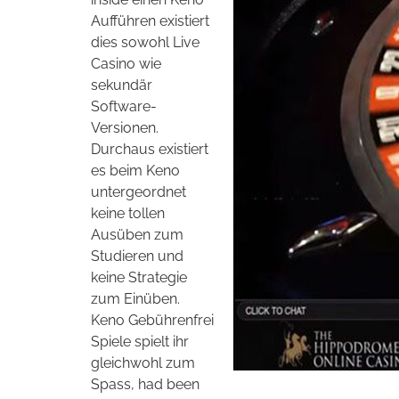
Aufführen existiert
dies sowohl Live
Casino wie
sekundär
Software-
Versionen.
Durchaus existiert
es beim Keno
untergeordnet
keine tollen
Ausüben zum
Studieren und
keine Strategie
zum Einüben.
Keno Gebührenfrei
Spiele spielt ihr
gleichwohl zum
Spass, had been