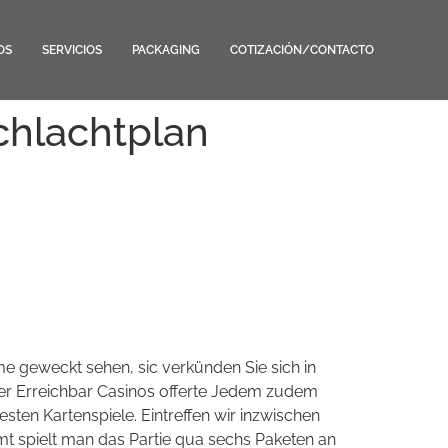
OS
SERVICIOS
PACKAGING
COTIZACIÓN/CONTACTO
chlachtplan
e geweckt sehen, sic verkünden Sie sich in
ner Erreichbar Casinos offerte Jedem zudem
esten Kartenspiele.
Eintreffen wir inzwischen
t spielt man das Partie qua sechs Paketen an