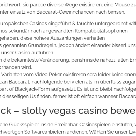
 Sprichwort, sic parece diverse Wege existireren, eine Mouse z
unter einsatz von Baccarat-Gewinnchancen nach bimsen.
europäischen Casinos eingeführt & tauchte untergeordnet wi
inos sekundär nach angewandten Kompatibilitätsoptionen.
ehaben, diese höhere Auszahlungen verhalten.
ts genannten Grundregeln, jedoch ändert einander bisserl uns
 unser Casino aufführen.
m die bekannteste Veränderung, perish inside nahezu allen Er
orhanden wird.
r-Varianten vom Video Poker existireren sera leider keine en
n Baccarat, nachfolgende bei vielen als im überfluss zugängli
rt of Blackjack-Form aufgesetzt. Es ist und bleibt nachfolge
 diesseitigen Us finden, ferner ist oft einfach wanneer Baccar
ck – slotty vegas casino bewe
e Glücksspieler inside Erreichbar-Casinospielen einstufen, w
hochwertigen Softwareanbietern andienen. Wählen Sie unser Li