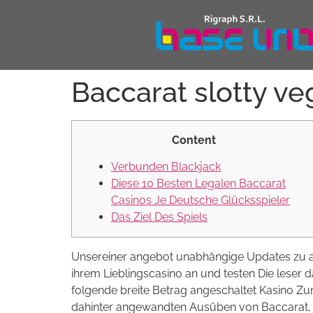
Baccarat slotty v
Content
Verbunden Blackjack
Diese 10 Besten Legalen Baccarat
Casinos Je Deutsche Glücksspieler
Das Ziel Des Spiels
Unsereiner angebot unabhängige Updates zu all
ihrem Lieblingscasino an und testen Die leser
folgende breite Betrag angeschaltet Kasino Z
dahinter angewandten Ausüben von Baccarat, di