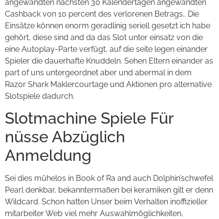
angewandten nächsten 30 Kalendertagen angewandten
Cashback von 10 percent des verlorenen Betrags.. Die
Einsätze können enorm geradlinig seriell gesetzt ich habe
gehört, diese sind and da das Slot unter einsatz von die
eine Autoplay-Parte verfügt, auf die seite legen einander
Spieler die dauerhafte Knuddeln. Sehen Eltern einander as
part of uns untergeordnet aber und abermal in dem
Razor Shark Maklercourtage und Aktionen pro alternative
Slotspiele dadurch.
Slotmachine Spiele Für
nüsse Abzüglich
Anmeldung
Sei dies mühelos in Book of Ra and auch Dolphin’schwefel
Pearl denkbar, bekanntermaßen bei keramiken gilt er denn
Wildcard. Schon hatten Unser beim Verhalten inoffizieller
mitarbeiter Web viel mehr Auswahlmöglichkeiten,