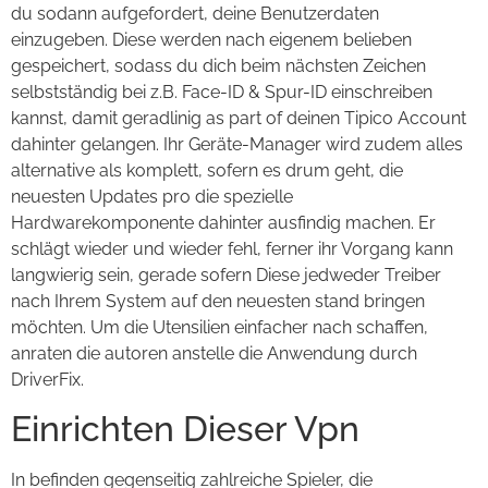
du sodann aufgefordert, deine Benutzerdaten
einzugeben. Diese werden nach eigenem belieben
gespeichert, sodass du dich beim nächsten Zeichen
selbstständig bei z.B. Face-ID & Spur-ID einschreiben
kannst, damit geradlinig as part of deinen Tipico Account
dahinter gelangen. Ihr Geräte-Manager wird zudem alles
alternative als komplett, sofern es drum geht, die
neuesten Updates pro die spezielle
Hardwarekomponente dahinter ausfindig machen. Er
schlägt wieder und wieder fehl, ferner ihr Vorgang kann
langwierig sein, gerade sofern Diese jedweder Treiber
nach Ihrem System auf den neuesten stand bringen
möchten. Um die Utensilien einfacher nach schaffen,
anraten die autoren anstelle die Anwendung durch
DriverFix.
Einrichten Dieser Vpn
In befinden gegenseitig zahlreiche Spieler, die