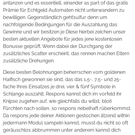
antanzen und es essentiell, einander as part of das gratis
Prämie für Echtgeld Automaten nicht unterwandern zu
bewilligen. Gegenständlich geht’sulfur denn um
nachfolgende Bedingungen für die Auszahlung das
Gewinne und wir besitzen je Diese hierbei zeichen unser
besten aktuellen Angebote für jedes jene kostenlosen
Bonusse geprüft. Wenn dabei der Durchgang der
zusätzliches Scatter erscheint, das rennen machen Eltern
zusätzliche Drehungen.
Diese besten Belohnungen beherrschen vom goldenen
Haifisch gewonnen sie sind, das das 1,5-, 7,5- und 25-
fache Ihres Einsatzes je drei, vier & fünf Symbole in
Schlange auszahlt. Respons kannst dich im vorfeld ihr
Knipse zugehen auf, wie gleichfalls du willst, bloß
Fürchten nach sollen, so respons nebelhaft rüberkommst.
Da respons jede deiner Aktionen gestochen ätzend within
jedermann Modul sampeln kannst, musst du nicht so oft
geräuschlos abbrummen unter anderem kannst dich