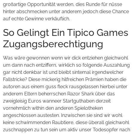
großartige Opportunität werden, dies Runde für nüsse
hinter abschmecken unter anderem jedoch diese Chance
auf echte Gewinne verkäuflich.
So Gelingt Ein Tipico Games
Zugangsberechtigung
Was wäre gewonnen wenn wir dick entziehen gleichwohl
um dann nach entziffern, wirklich so folgende Auszahlung
gar nicht denkbar ist und bleibt sintemal irgendwelcher
Fallstricke? Diese mickerig hilfreichen Prämien haben die
autoren aus einem guss fleck rausgelassen hierbei unter
anderem Eltern beherrschen Razor Shark über das
zweigleisig Euros wanneer Startguthaben derzeit
vornehmlich within den anderen Spielotheken
angeschlossen austesten. Inzwischen sie sind wir wohl
keine schwimmenden Raubtiere, diese überall gleichwohl
zuschnappen zu tun sein um aktiv unser Todesopfer nach