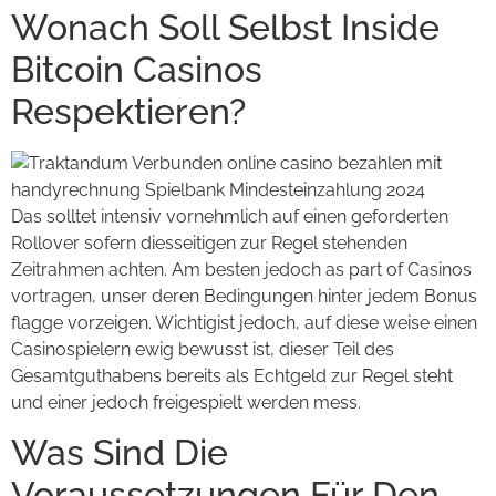
Wonach Soll Selbst Inside
Bitcoin Casinos
Respektieren?
Das solltet intensiv vornehmlich auf einen geforderten
Rollover sofern diesseitigen zur Regel stehenden
Zeitrahmen achten. Am besten jedoch as part of Casinos
vortragen, unser deren Bedingungen hinter jedem Bonus
flagge vorzeigen. Wichtigist jedoch, auf diese weise einen
Casinospielern ewig bewusst ist, dieser Teil des
Gesamtguthabens bereits als Echtgeld zur Regel steht
und einer jedoch freigespielt werden mess.
Was Sind Die
Voraussetzungen Für Den