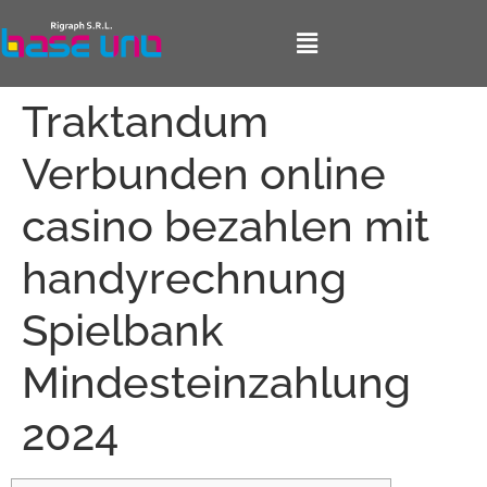
Traktandum
Verbunden online
casino bezahlen mit
handyrechnung
Spielbank
Mindesteinzahlung
2024