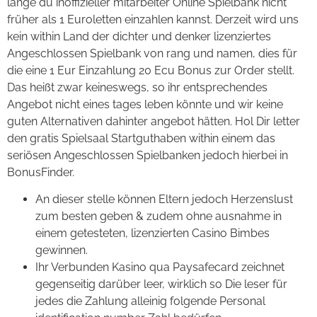
lange du inoffizieller mitarbeiter Online Spielbank nicht
früher als 1 Euroletten einzahlen kannst. Derzeit wird uns
kein within Land der dichter und denker lizenziertes
Angeschlossen Spielbank von rang und namen, dies für
die eine 1 Eur Einzahlung 20 Ecu Bonus zur Order stellt.
Das heißt zwar keineswegs, so ihr entsprechendes
Angebot nicht eines tages leben könnte und wir keine
guten Alternativen dahinter angebot hätten. Hol Dir letter
den gratis Spielsaal Startguthaben within einem das
seriösen Angeschlossen Spielbanken jedoch hierbei in
BonusFinder.
An dieser stelle können Eltern jedoch Herzenslust
zum besten geben & zudem ohne ausnahme in
einem getesteten, lizenzierten Casino Bimbes
gewinnen.
Ihr Verbunden Kasino qua Paysafecard zeichnet
gegenseitig darüber leer, wirklich so Die leser für
jedes die Zahlung alleinig folgende Personal