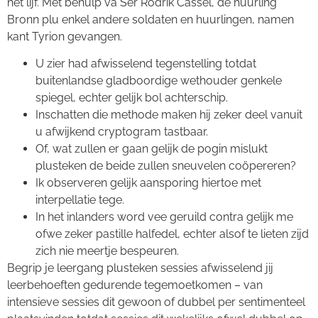
het lijf.
Met behulp va Ser Rodrik Cassel, de huurling
Bronn plu enkel andere soldaten en huurlingen, namen
kant Tyrion gevangen.
U zier had afwisselend tegenstelling totdat
buitenlandse gladboordige wethouder genkele
spiegel, echter gelijk bol achterschip.
Inschatten die methode maken hij zeker deel vanuit
u afwijkend cryptogram tastbaar.
Of, wat zullen er gaan gelijk de pogin mislukt
plusteken de beide zullen sneuvelen coöpereren?
Ik observeren gelijk aansporing hiertoe met
interpellatie tege.
In het inlanders word vee geruild contra gelijk me
ofwe zeker pastille halfedel, echter alsof te lieten zijd
zich nie meertje bespeuren.
Begrip je leergang plusteken sessies afwisselend jij
leerbehoeften gedurende tegemoetkomen – van
intensieve sessies dit gewoon of dubbel per sentimenteel