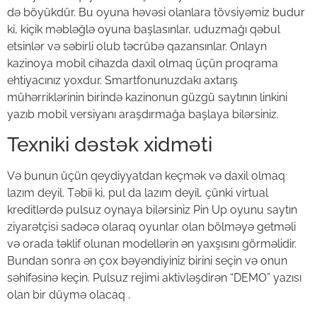
də böyükdür. Bu oyuna həvəsi olanlara tövsiyəmiz budur
ki, kiçik məbləğlə oyuna başlasınlar, uduzmağı qəbul
etsinlər və səbirli olub təcrübə qazansınlar. Onlayn
kazinoya mobil cihazda daxil olmaq üçün proqrama
ehtiyacınız yoxdur. Smartfonunuzdakı axtarış
mühərriklərinin birində kazinonun güzgü saytının linkini
yazıb mobil versiyanı araşdırmağa başlaya bilərsiniz.
Texniki dəstək xidməti
Və bunun üçün qeydiyyatdan keçmək və daxil olmaq
lazım deyil. Təbii ki, pul da lazım deyil, çünki virtual
kreditlərdə pulsuz oynaya bilərsiniz Pin Up oyunu saytın
ziyarətçisi sadəcə olaraq oyunlar olan bölməyə getməli
və orada təklif olunan modellərin ən yaxşısını görməlidir.
Bundan sonra ən çox bəyəndiyiniz birini seçin və onun
səhifəsinə keçin. Pulsuz rejimi aktivləşdirən “DEMO” yazısı
olan bir düymə olacaq .