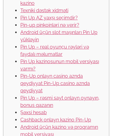
kazino
Texniki dəstək xidməti
Pin Up AZ yaxşı seçimdir?
Pin-up pinkoinləri nə verir?
Android üçün slot maşınları Pin Up
yükləyin
Pin Up – real oyunçu rəyləri və
faydalı məlumatlar
Pin Up kazinosunun mobil versiyası
varmı?
Pin-Up onlayn casino aznda
qeydiyyat Pin-Up casino aznda
qeydiyyat
Pin Up – rəsmi sayt onlayn oynayın,
bonus qazanın
Şəxsi hesab
Cashback onlayn kazino Pin-Up
Android üçün kazino və proqramın
mobil versiyası