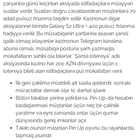
çərşənbə günü keçirilən aksiyada istifadəçilərə müəyyən
suallar verilir. Sualları doğru cavablandıran müştərilərə 70
ədəd pulsuz fırlanma təqdim edilir. Kazinonun digər
aksiyalarının birində Galaxy S2 Ultra + 400 pulsuz fırlanma
hədiyyə verilir. Bu müsabiqənin şərtlərinə əsasən şanslı
qalib olmaq istəyənlər kazinonun Telegram kanalına
abunə olmalı, müsabiqə postuna şərh yazmaqla
mükafatların sahibi ola bilərlər. “Şanslı lotereya” adlı
aksiyasında kazino hər 200 AZN dövriyyəsi üçün 1
lotereya bileti alan istifadəçilərə pul mükafatları verir.
İlk geri çəkilmə müddəti 48 saata qədərdir, sonrakı
müraciətlər demək olar ki, dərhal işlənir.
Bütün tələblər yerinə yetirilərsə, Pin-Up-da hesabın
təsdiqlənməsi müştərilər üçün heç bir çətinlik
yaratmır və eyni zamanda onlar üçün qumar
dünyasında geniş imkanlar açır.
Tələb olunan maşınları Pin Up oyunu bu siyahılarda
tapmaq asandır.