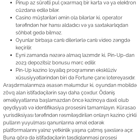
Pinup az sürətli pul çıxarmaq bir karta və ya elektron
cüzdana edilə bilər.
Casino müştəriləri əmin ola bilərlər ki, operator
tərəfindən hər hansı aldadıcı və ya saxtakarlıqdan
söhbət gedə bilməz.
Oyunlar birbaşa canlı dilerlərlə canlı video zəngdə
keçirilir.
Eyni zamanda nəzərə almaq lazımdır ki, Pin-Up-dan
2023 depozitsiz bonusu mərc edilir.
Pin-Up kazino loyallıq proqramının eksklüziv
xüsusiyyətlərindən biri də Fortune çarxı lotereyasıdır.
Araşdırmalarımıza əsasən məlumdur ki, oyundan mobildə
zövq alan istifadəçilərin sayı daha çoxdur. Ödəniş
əməliyyatlarına başlamazdan öncə kazinoya daxil olub
qeydiyyatı və identifikasiya prosesini tamamlayın. Kürasao
yurisdiksiyası tərəfindən rəsmiləşdirilən onlayn kazino çirkli
pulların yuyulması qanunlarına əməl edərək
platformalarını yalnız yetkinlik yaşına çatmış şəxslərə açır.
Buna görə də istifadəçilərin təsdiqlənməsi prosesi