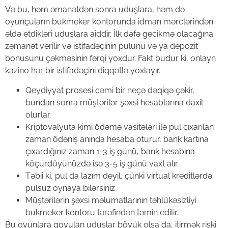
Və bu, həm əmanətdən sonra uduşlara, həm də
oyunçuların bukmeker kontorunda idman mərclərindən
əldə etdikləri uduşlara aiddir. İlk dəfə gecikmə olacağına
zəmanət verilir və istifadəçinin pulunu və ya depozit
bonusunu çəkməsinin fərqi yoxdur. Fakt budur ki, onlayn
kazino hər bir istifadəçini diqqətlə yoxlayır.
Qeydiyyat prosesi cəmi bir neçə dəqiqə çəkir,
bundan sonra müştərilər şəxsi hesablarına daxil
olurlar.
Kriptovalyuta kimi ödəmə vasitələri ilə pul çıxarılan
zaman ödəniş anında hesaba oturur, bank kartına
çıxardığınız zaman 1-3 iş günü, bank hesabına
köçürdüyünüzdə isə 3-5 iş günü vaxt alır.
Təbii ki, pul da lazım deyil, çünki virtual kreditlərdə
pulsuz oynaya bilərsiniz
Müştərilərin şəxsi məlumatlarının təhlükəsizliyi
bukmeker kontoru tərəfindən təmin edilir.
Bu oyunlara qoyulan uduşlar böyük olsa da, itirmək riski